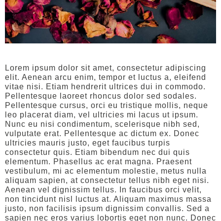
Lorem ipsum dolor sit amet, consectetur adipiscing
elit. Aenean arcu enim, tempor et luctus a, eleifend
vitae nisi. Etiam hendrerit ultrices dui in commodo.
Pellentesque laoreet rhoncus dolor sed sodales.
Pellentesque cursus, orci eu tristique mollis, neque
leo placerat diam, vel ultricies mi lacus ut ipsum.
Nunc eu nisi condimentum, scelerisque nibh sed,
vulputate erat. Pellentesque ac dictum ex. Donec
ultricies mauris justo, eget faucibus turpis
consectetur quis. Etiam bibendum nec dui quis
elementum. Phasellus ac erat magna. Praesent
vestibulum, mi ac elementum molestie, metus nulla
aliquam sapien, at consectetur tellus nibh eget nisi.
Aenean vel dignissim tellus. In faucibus orci velit,
non tincidunt nisl luctus at. Aliquam maximus massa
justo, non facilisis ipsum dignissim convallis. Sed a
sapien nec eros varius lobortis eget non nunc. Donec